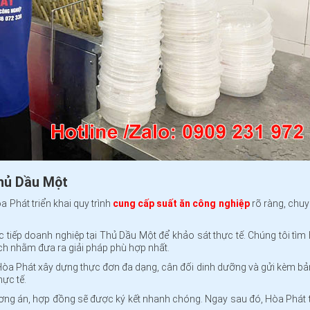
Thủ Dầu Một
Phát triển khai quy trình
cung cấp suất ăn công nghiệp
rõ ràng, chuy
 tiếp doanh nghiệp tại Thủ Dầu Một để khảo sát thực tế. Chúng tôi tìm
ch nhằm đưa ra giải pháp phù hợp nhất.
, Hòa Phát xây dựng thực đơn đa dạng, cân đối dinh dưỡng và gửi kèm bả
hực tế.
ương án, hợp đồng sẽ được ký kết nhanh chóng. Ngay sau đó, Hòa Phát t