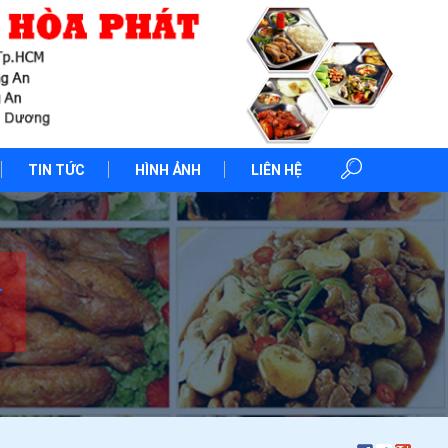
TIN TỨC
HÌNH ẢNH
LIÊN HỆ
-