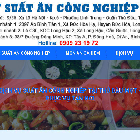
SUẤT ĂN CÔNG NGHIỆP
MÓN ĂN CA ĐÊM
DỊCH VỤ
DỊCH VỤ SUẤT ĂN CÔNG NGHIỆP TẠI THỦ DẦU MỘT 
PHỤC VỤ TẬN NƠI