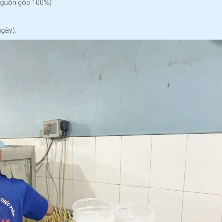
nguồn gốc 100%).
gày).