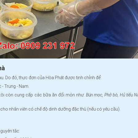
hà
au. Do đó, thực đơn của Hòa Phát được tinh chỉnh để:
 - Trung - Nam.
tôi còn cung cấp các bữa ăn đổi món như:
Bún mọc, Phở bò, Hủ tiếu 
 cho nhân viên có chế độ dinh dưỡng đặc thù (nếu có yêu cầu).
nguyên tắc: