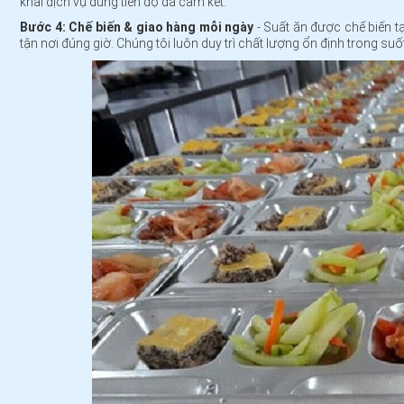
khai dịch vụ đúng tiến độ đã cam kết.
Bước 4: Chế biến & giao hàng mỗi ngày
- Suất ăn được chế biến t
tận nơi đúng giờ. Chúng tôi luôn duy trì chất lượng ổn định trong suốt