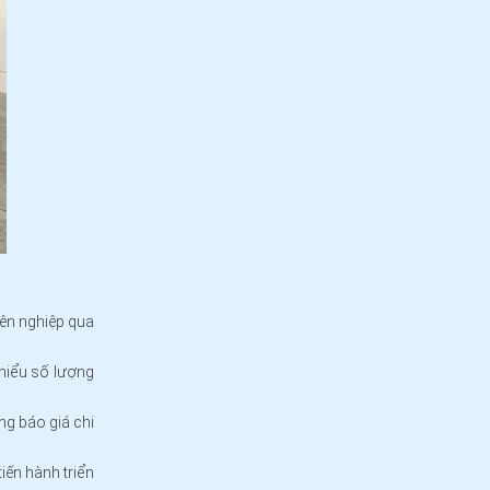
ên nghiệp qua
 hiểu số lượng
ng báo giá chi
iến hành triển