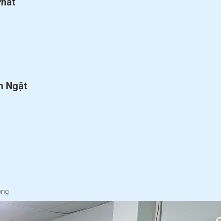
Phát
m Ngặt
ộng