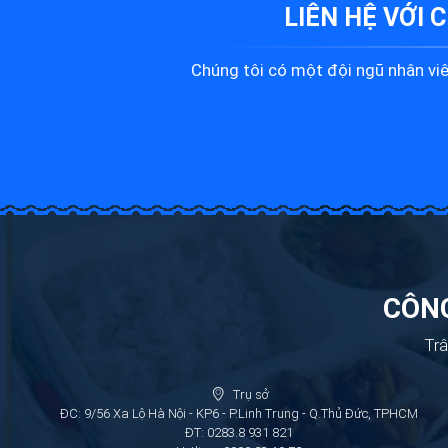
LIÊN HỆ VỚI 
Chúng tôi có một đội ngũ nhân viên
CÔNG
Trâ
Trụ sở
ĐC: 9/56 Xa Lộ Hà Nội - KP6 - P.Linh Trung - Q.Thủ Đức, TPHCM
ĐT: 0283.8 931 821