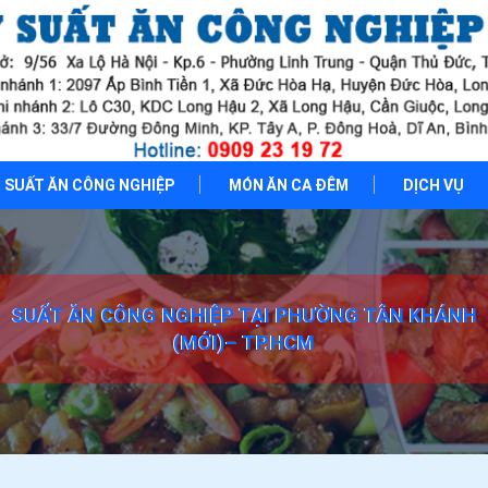
SUẤT ĂN CÔNG NGHIỆP
MÓN ĂN CA ĐÊM
DỊCH VỤ
SUẤT ĂN CÔNG NGHIỆP TẠI PHƯỜNG TÂN KHÁNH
(MỚI)– TP.HCM