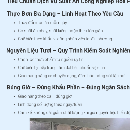
Tiêu Chuẩn Dịch Vụ Suất Ăn Công Nghiệp Hòa 
Thực Đơn Đa Dạng
– Linh Hoạt Theo Yêu Cầu
Thay đổi món ăn mỗi ngày
Có suất ăn chay, suất kiêng hoặc theo tôn giáo
Chế biến theo khẩu vị công nhân viên tại địa phương
Nguyên Liệu Tươi – Quy Trình Kiểm Soát Nghiê
Chọn lọc thực phẩm từ nguồn uy tín
Chế biến tại bếp trung tâm đạt tiêu chuẩn vệ sinh
Giao hàng bằng xe chuyên dụng, đảm bảo nóng sốt tận nơi
Đúng Giờ – Đúng Khẩu Phần – Đúng Ngân Sách
Giao hàng theo ca – đúng giờ
Linh động số lượng theo ngày/tuần
Cam kết không cắt giảm chất lượng khi giá nguyên liệu biến đ