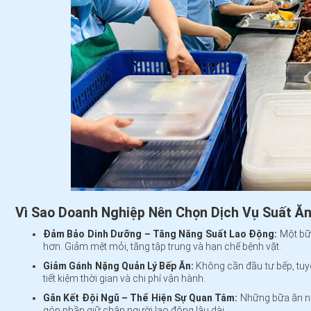
Vì Sao Doanh Nghiệp Nên Chọn
Dịch Vụ Suất Ă
Đảm Bảo Dinh Dưỡng – Tăng Năng Suất Lao Động:
Một bữa
hơn. Giảm mệt mỏi, tăng tập trung và hạn chế bệnh vặt.
Giảm Gánh Nặng Quản Lý Bếp Ăn:
Không cần đầu tư bếp, tuyể
tiết kiệm thời gian và chi phí vận hành.
Gắn Kết Đội Ngũ – Thể Hiện Sự Quan Tâm:
Những bữa ăn ng
góp phần giữ chân người lao động lâu dài.