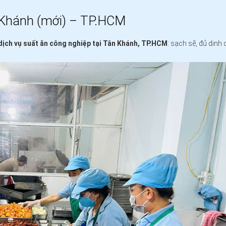
 Khánh (mới) – TP.HCM
dịch vụ suất ăn công nghiệp tại Tân Khánh, TP.HCM
: sạch sẽ, đủ dinh