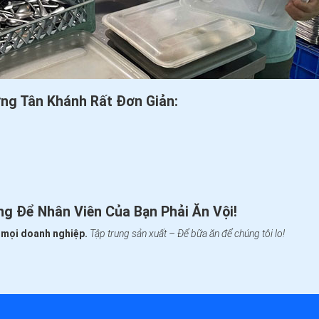
ờng Tân Khánh
Rất Đơn Giản:
g Để Nhân Viên Của Bạn Phải Ăn Vội!
o mọi doanh nghiệp.
Tập trung sản xuất – Để bữa ăn để chúng tôi lo!