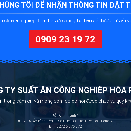
CHÚNG TÔI ĐỂ
NHẬN THÔNG TIN ĐẶT T
 chuyên nghiệp. Liên hệ với chúng tôi bạn sẽ được tư vấn về
0909 23 19 72
 TY SUẤT ĂN CÔNG NGHIỆP HÒA
n trọng cảm ơn và mong sớm có cơ hội được phục vụ quý kh
Chi nhánh 1
ĐC: 2097 Ấp Bình Tiền 1, Xã Đức Hòa Hạ, Đức Hòa, Long An
ĐT : 0272.6 576 572