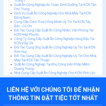
Trung 1
Suất Ăn Công Nghiệp An Toàn, Dinh Dưỡng Tại KCN Tân
Phú Trung
Dịch Vụ Suất Ăn Công Nghiệp Cho Nhà Máy Tại KCN
Đông Nam
Cung Cấp Cơm Trưa Công Nhân Uy Tín Tại KCN Tây
Bắc - Củ Chi
Đối Tác Cung Cấp Suất Ăn Công Nhân, Văn Phòng Tại
KCN Hiệp Phước
Công Ty Cung Cấp Suất Ăn Công Nghiệp Hàng Đầu Tại
KCN VSip 2A
Đối Tác Cung Ứng Suất Ăn Công Nghiệp Uy Tín Tại KCN
Kim Huy
Đối Tác Cung Cấp Suất Ăn Công Nghiệp Uy Tín Cho Nhà
Máy Tại KCX Tân Thuận
Suất Ăn Công Nghiệp Tại Khu Công Viên Phần Mềm
Quang Trung
Nhà Cung Cấp Suất Ăn Công Nghiệp Cho KCN Vĩnh Lộc
LIÊN HỆ VỚI CHÚNG TÔI ĐỂ
NHẬN
THÔNG TIN ĐẶT TIỆC
TỐT NHẤT