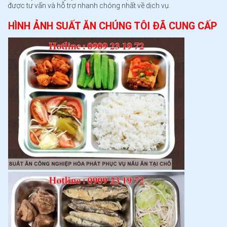
được tư vấn và hỗ trợ nhanh chóng nhất về dịch vụ.
HÌNH ẢNH SUẤT ĂN CHÚNG TÔI ĐÃ CUNG CẤP