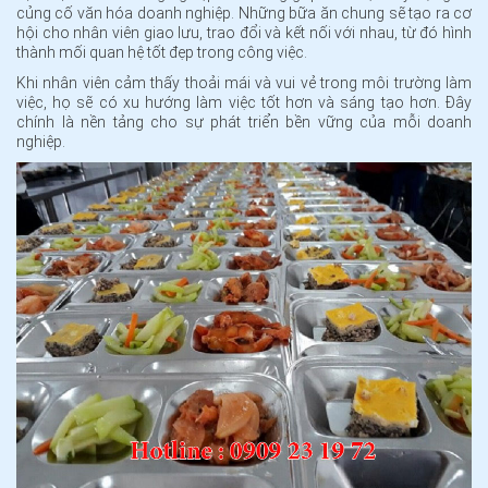
củng cố văn hóa doanh nghiệp. Những bữa ăn chung sẽ tạo ra cơ
hội cho nhân viên giao lưu, trao đổi và kết nối với nhau, từ đó hình
thành mối quan hệ tốt đẹp trong công việc.
Khi nhân viên cảm thấy thoải mái và vui vẻ trong môi trường làm
việc, họ sẽ có xu hướng làm việc tốt hơn và sáng tạo hơn. Đây
chính là nền tảng cho sự phát triển bền vững của mỗi doanh
nghiệp.