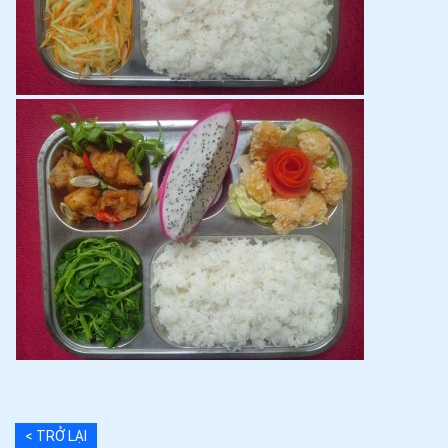
< TRỞ LẠI