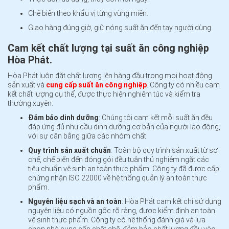
Chế biến theo khẩu vị từng vùng miền.
Giao hàng đúng giờ, giữ nóng suất ăn đến tay người dùng.
Cam kết chất lượng tại suất ăn công nghiệp
Hòa Phát.
Hòa Phát luôn đặt chất lượng lên hàng đầu trong mọi hoạt động
sản xuất và
cung cấp suất ăn công nghiệp
. Công ty có nhiều cam
kết chất lượng cụ thể, được thực hiện nghiêm túc và kiểm tra
thường xuyên:
Đảm bảo dinh dưỡng
: Chúng tôi cam kết mỗi suất ăn đều
đáp ứng đủ nhu cầu dinh dưỡng cơ bản của người lao động,
với sự cân bằng giữa các nhóm chất.
Quy trình sản xuất chuẩn
: Toàn bộ quy trình sản xuất từ sơ
chế, chế biến đến đóng gói đều tuân thủ nghiêm ngặt các
tiêu chuẩn vệ sinh an toàn thực phẩm. Công ty đã được cấp
chứng nhận ISO 22000 về hệ thống quản lý an toàn thực
phẩm.
Nguyên liệu sạch và an toàn
: Hòa Phát cam kết chỉ sử dụng
nguyên liệu có nguồn gốc rõ ràng, được kiểm định an toàn
vệ sinh thực phẩm. Công ty có hệ thống đánh giá và lựa
chọn nhà cung cấp chặt chẽ, đảm bảo chất lượng đầu vào.