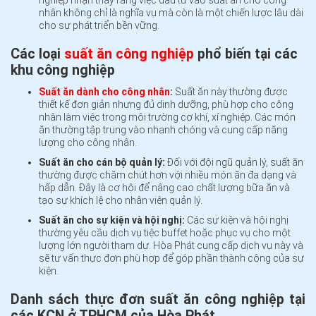
nghiệp nhận thấy rằng việc đầu tư vào suất ăn cho công
nhân không chỉ là nghĩa vụ mà còn là một chiến lược lâu dài
cho sự phát triển bền vững.
Các loại
suất ăn công nghiệp
phổ biến tại các
khu công nghiệp
Suất ăn dành cho công nhân
:
Suất ăn này thường được
thiết kế đơn giản nhưng đủ dinh dưỡng, phù hợp cho công
nhân làm việc trong môi trường cơ khí, xí nghiệp. Các món
ăn thường tập trung vào nhanh chóng và cung cấp năng
lượng cho công nhân.
Suất ăn cho cán bộ quản lý:
Đối với đội ngũ quản lý, suất ăn
thường được chăm chút hơn với nhiều món ăn đa dạng và
hấp dẫn. Đây là cơ hội để nâng cao chất lượng bữa ăn và
tạo sự khích lệ cho nhân viên quản lý.
Suất ăn cho sự kiện và hội nghị:
Các sự kiện và hội nghị
thường yêu cầu dịch vụ tiệc buffet hoặc phục vụ cho một
lượng lớn người tham dự. Hòa Phát cung cấp dịch vụ này và
sẽ tư vấn thực đơn phù hợp để góp phần thành công của sự
kiện.
Danh sách thực đơn suất ăn công nghiệp tại
các KCN ở TPHCM của Hòa Phát