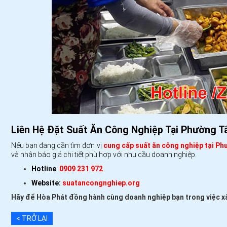
Liên Hệ Đặt Suất Ăn Công Nghiệp Tại Phường T
Nếu bạn đang cần tìm đơn vị
cung cấp suất ăn công nghiệp tại P
và nhận báo giá chi tiết phù hợp với nhu cầu doanh nghiệp.
Hotline
:
0909 231 972
Website:
suatancongnghiep.org
Hãy để Hòa Phát đồng hành cùng doanh nghiệp bạn trong việc xây
< TRỞ LẠI