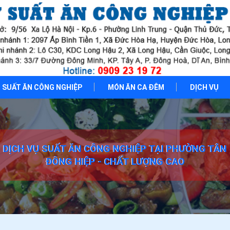
SUẤT ĂN CÔNG NGHIỆP
MÓN ĂN CA ĐÊM
DỊCH VỤ
DỊCH VỤ SUẤT ĂN CÔNG NGHIỆP TẠI PHƯỜNG TÂN
ĐÔNG HIỆP - CHẤT LƯỢNG CAO