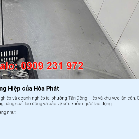
ông Hiệp của Hòa Phát
ghiệp và doanh nghiệp tại phường Tân Đông Hiệp và khu vực lân cận. 
g năng suất lao động và bảo vệ sức khỏe người lao động.
àng như: