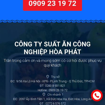
0909 23 19 72
CÔNG TY SUẤT ĂN CÔNG
NGHIỆP HÒA PHÁT
Trân trọng cảm ơn và mong sớm có cơ hội được phục vụ
quý khách
Trụ sở
ĐC: 9/56 Xa Lộ Hà Nội - KP6 - P.Linh Trung - Q.Thủ Đức, TPHCM
ĐT: 0283.8 931 821
Hotline : 0909 23 19 72
Chi nhánh 1
ĐC: 2097 Ấp Bình Tiền 1, Xã Đức Hòa Hạ, Đức Hòa, Long An
ĐT : 0272.6 576 572