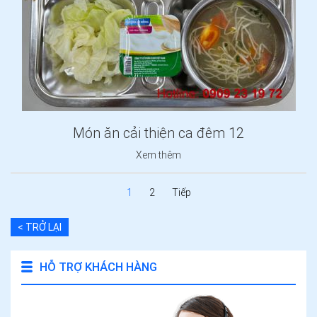
Món ăn cải thiện ca đêm 12
Xem thêm
1
2
Tiếp
< TRỞ LẠI
HỖ TRỢ KHÁCH HÀNG