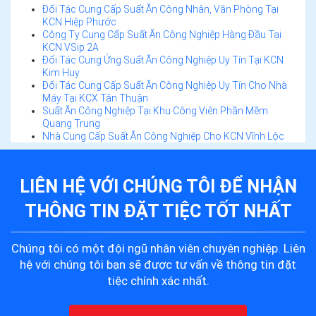
Đối Tác Cung Cấp Suất Ăn Công Nhân, Văn Phòng Tại
KCN Hiệp Phước
Công Ty Cung Cấp Suất Ăn Công Nghiệp Hàng Đầu Tại
KCN VSip 2A
Đối Tác Cung Ứng Suất Ăn Công Nghiệp Uy Tín Tại KCN
Kim Huy
Đối Tác Cung Cấp Suất Ăn Công Nghiệp Uy Tín Cho Nhà
Máy Tại KCX Tân Thuận
Suất Ăn Công Nghiệp Tại Khu Công Viên Phần Mềm
Quang Trung
Nhà Cung Cấp Suất Ăn Công Nghiệp Cho KCN Vĩnh Lộc
LIÊN HỆ VỚI CHÚNG TÔI ĐỂ
NHẬN
THÔNG TIN ĐẶT TIỆC
TỐT NHẤT
Chúng tôi có một đội ngũ nhân viên chuyên nghiệp. Liên
hệ với chúng tôi bạn sẽ được tư vấn về thông tin đặt
tiệc chính xác nhất.